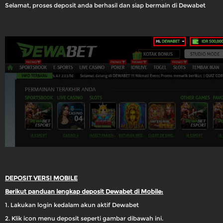
Selamat, proses deposit anda berhasil dan siap bermain di Dewabet
DEPOSIT VERSI MOBILE
Berikut panduan lengkap deposit Dewabet di Mobile:
1. Lakukan login kedalam akun aktif Dewabet
2. Klik icon menu deposit seperti gambar dibawah ini.