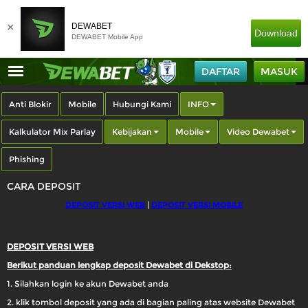
×
DEWABET
Download
DEWABET Mobile App
DAFTAR
MASUK
Anti Blokir
Mobile
Hubungi Kami
INFO
Kalkulator Mix Parlay
Kebijakan
Mobile
Video Dewabet
Phishing
CARA DEPOSIT
|
DEPOSIT VERSI WEB
DEPOSIT VERSI MOBILE
DEPOSIT VERSI WEB
Berikut panduan lengkap deposit Dewabet di Dekstop:
1. Silahkan login ke akun Dewabet anda
2. klik tombol deposit yang ada di bagian paling atas website Dewabet