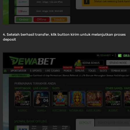
4. Setelah berhasil transfer, klik button kirim untuk melanjutkan proses
deposit