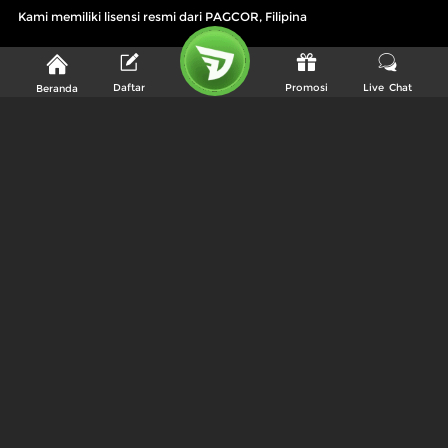
Kami memiliki lisensi resmi dari PAGCOR, Filipina
Daftar
Promosi
Live Chat
Beranda
Cara Pembayaran :
Dukungan Support
Keamanan Terjamin