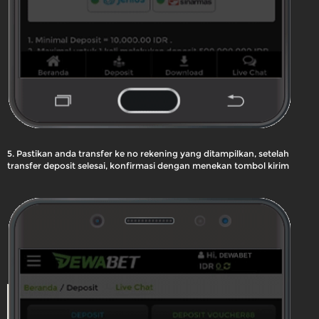
5. Pastikan anda transfer ke no rekening yang ditampilkan, setelah
transfer deposit selesai, konfirmasi dengan menekan tombol kirim