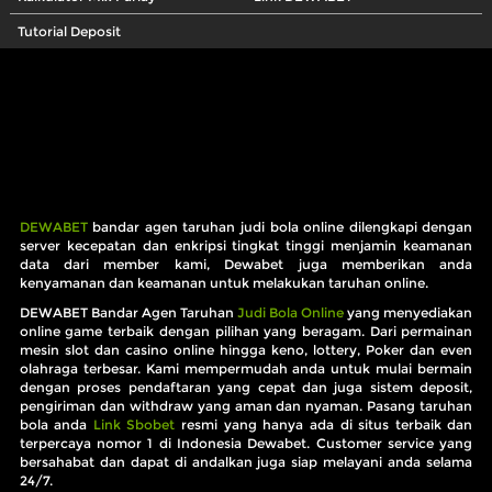
Tutorial Deposit
DEWABET
bandar agen taruhan judi bola online dilengkapi dengan
server kecepatan dan enkripsi tingkat tinggi menjamin keamanan
data dari member kami, Dewabet juga memberikan anda
kenyamanan dan keamanan untuk melakukan taruhan online.
DEWABET Bandar Agen Taruhan
Judi Bola Online
yang menyediakan
online game terbaik dengan pilihan yang beragam. Dari permainan
mesin slot dan casino online hingga keno, lottery, Poker dan even
olahraga terbesar. Kami mempermudah anda untuk mulai bermain
dengan proses pendaftaran yang cepat dan juga sistem deposit,
pengiriman dan withdraw yang aman dan nyaman. Pasang taruhan
bola anda
Link Sbobet
resmi yang hanya ada di situs terbaik dan
terpercaya nomor 1 di Indonesia Dewabet. Customer service yang
bersahabat dan dapat di andalkan juga siap melayani anda selama
24/7.