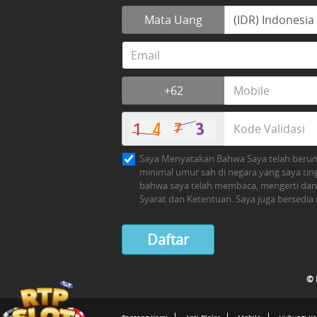
Mata Uang
+62
Saya Menyatakan Bahwa Saya telah berum
minimal umur sah di negara yang saya ting
bahwa saya telah membaca, mengerti da
Syarat dan Ketentuan. Saya juga bersedi
Daftar
© 